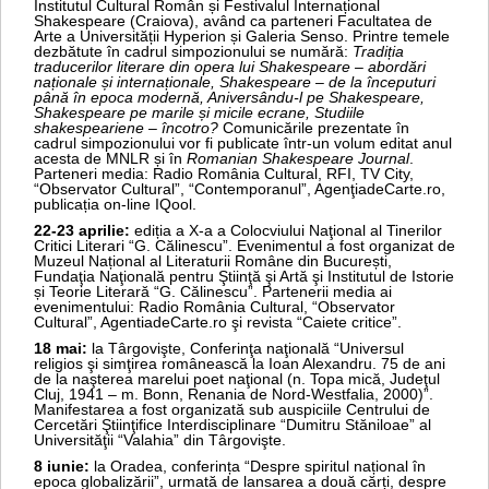
Institutul Cultural Român și Festivalul Internațional
Shakespeare (Craiova), având ca parteneri Facultatea de
Arte a Universității Hyperion și Galeria Senso. Printre temele
dezbătute în cadrul simpozionului se numără:
Tradiția
traducerilor literare din opera lui Shakespeare – abordări
naționale și internaționale, Shakespeare – de la începuturi
până în epoca modernă, Aniversându-l pe Shakespeare,
Shakespeare pe marile și micile ecrane, Studiile
shakespeariene – încotro?
Comunicările prezentate în
cadrul simpozionului vor fi publicate într-un volum editat anul
acesta de MNLR și în
Romanian Shakespeare Journal
.
Parteneri media: Radio România Cultural, RFI, TV City,
“Observator Cultural”, “Contemporanul”, AgenţiadeCarte.ro,
publicația on-line IQool.
22-23 aprilie:
ediția a X-a a Colocviului Naţional al Tinerilor
Critici Literari “G. Călinescu”. Evenimentul a fost organizat de
Muzeul Național al Literaturii Române din București,
Fundaţia Naţională pentru Ştiinţă şi Artă şi Institutul de Istorie
și Teorie Literară “G. Călinescu”. Partenerii media ai
evenimentului: Radio România Cultural, “Observator
Cultural”, AgentiadeCarte.ro şi revista “Caiete critice”.
18 mai:
la Târgovişte, Conferinţa naţională “Universul
religios şi simţirea românească la Ioan Alexandru. 75 de ani
de la naşterea marelui poet naţional (n. Topa mică, Judeţul
Cluj, 1941 – m. Bonn, Renania de Nord-Westfalia, 2000)”.
Manifestarea a fost organizată sub auspiciile Centrului de
Cercetări Ştiinţifice Interdisciplinare “Dumitru Stăniloae” al
Universităţii “Valahia” din Târgovişte.
8 iunie:
la Oradea, conferința “Despre spiritul național în
epoca globalizării”, urmată de lansarea a două cărți, despre