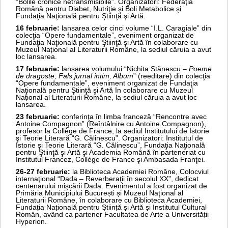
“Bolile cronice netransmisibile”. Organizatori: Federaţia
Română pentru Diabet, Nutriţie şi Boli Metabolice şi
Fundaţia Naţională pentru Ştiinţă şi Artă.
16 februarie:
lansarea celor cinci volume “I.L. Caragiale” din
colecţia “Opere fundamentale”, eveniment organizat de
Fundaţia Naţională pentru Ştiinţă şi Artă în colaborare cu
Muzeul Național al Literaturii Române, la sediul căruia a avut
loc lansarea.
17 februarie:
lansarea volumului “Nichita Stănescu –
Poeme
de dragoste, Fals jurnal intim, Album
” (reeditare) din colecţia
“Opere fundamentale”, eveniment organizat de Fundaţia
Naţională pentru Ştiinţă şi Artă în colaborare cu Muzeul
Național al Literaturii Române, la sediul căruia a avut loc
lansarea.
23 februarie:
conferinţa în limba franceză “Rencontre avec
Antoine Compagnon” (Reîntâlnire cu Antoine Compagnon),
profesor la Collège de France, la sediul Institutului de Istorie
şi Teorie Literară “G. Călinescu”. Organizatori: Institutul de
Istorie şi Teorie Literară “G. Călinescu”, Fundaţia Naţională
pentru Ştiinţă şi Artă şi Academia Română în parteneriat cu
Institutul Francez, Collège de France şi Ambasada Franţei.
26-27 februarie:
la Biblioteca Academiei Române, Colocviul
internaţional “Dada – Reverberaţii în secolul XX”, dedicat
centenarului mişcării Dada. Evenimentul a fost organizat de
Primăria Municipiului București și Muzeul Naţional al
Literaturii Române, în colaborare cu Biblioteca Academiei,
Fundația Națională pentru Știință și Artă și Institutul Cultural
Român, având ca partener Facultatea de Arte a Universității
Hyperion.