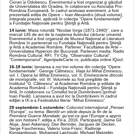
Cioran și Odobescu. Evenimentul a fost organizat şi găzduit
de Universitatea din Oradea, în colaborare cu Asociația Pro-
România Europeană. În cadrul aceluiași eveniment, a fost
prezentată ediția de
Opere
– Ioan Alexandru (două volume),
Integrala poeziei
, apărută în colecţia “Opere fundamentale”
a Fundaţiei Naţionale pentru Ştiinţă şi Artă.
14 iunie:
Masa rotundă “Nicolae Iorga (1871-1940)”, care a
marcat 145 de ani de la naşterea ilustrului cărturar umanist.
Evenimentul a fost organizat de Muzeul Naţional al Literaturii
Române în parteneriat cu Fundaţia Naţională pentru Ştiinţă
şi Artă a Academiei Române. Partener: Facultatea de Arte –
Universitatea Hyperion din București. Parteneri media: Radio
România Cultural, RFI, TV City, “Observator Cultural”,
“Contemporanul”, AgenţiadeCarte.ro, publicația online IQool.
16-18 iunie:
lansarea a noi trei volume din colecţia “Opere
fundamentale”: George Călinescu,
Viaţa lui Mihai Eminescu
,
vol. I,
Opera lui Mihai Eminescu
, vol. II,
Eminesciene dincolo
de monografie
, vol. III. Volumele au fost pregătite de
Institutul “G. Călinescu” al Academiei Române şi editate de
Academia Română – Fundaţia Naţională pentru Ştiinţă şi
Artă, în colaborare cu Consiliul local Dumbrăveni (primar
Ioan Pavăl). Lansarea a avut loc la Dumbrăveni în cadrul
ediţiei a IX-a a Festivalului literar “Mihai Eminescu”.
29 septembrie-1 octombrie:
Colocviul internaţional „Penser
l’Europe”, cu tema:
Bientôt un siècle depuis la fin de la
Première Guerre Mondiale: qu’est-ce que l’Europe a appris
de son histoire?
, ediţia a XV-a, 2016. Participanţi: Jaime Gil
Aluja, Jean Askenasy, Dan Berindei, Jacques de Decker,
Serge Fauchereau, Valeriu Iona-Franc, Radivoje
Konstantinovic, Mohamed Laichoubi, Michael Metzeltin,