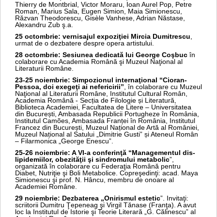
Thierry de Montbrial, Victor Moraru, Ioan Aurel Pop, Petre
Roman, Marius Sala, Eugen Simion, Maia Simionescu,
Răzvan Theodorescu, Gisèle Vanhese, Adrian Năstase,
Alexandru Zub ş.a.
25 octombrie: vernisajul expoziţiei Mircia Dumitrescu
,
urmat de o dezbatere despre opera artistului.
28 octombrie: Sesiunea dedicată lui George Coşbuc
în
colaborare cu Academia Română şi Muzeul Naţional al
Literaturii Române.
23-25 noiembrie: Simpozionul internaţional “Cioran-
Pessoa, doi exegeţi ai nefericirii”
, în colaborare cu Muzeul
Naţional al Literaturii Române, Institutul Cultural Român,
Academia Română - Secția de Filologie și Literatură,
Biblioteca Academiei, Facultatea de Litere – Universitatea
din București, Ambasada Republicii Portugheze în România,
Institutul Camões, Ambasada Franței în România, Institutul
Francez din București, Muzeul Național de Artă al României,
Muzeul Național al Satului „Dimitrie Gusti” și Ateneul Român
– Filarmonica „George Enescu”.
25-26 noiembrie: A VI-a conferinţă “Managementul dis-
lipidemiilor, obezităţii şi sindromului metabolic
”,
organizată în colaborare cu Federaţia Română pentru
Diabet, Nutriţie şi Boli Metabolice. Copreşedinţi: acad. Maya
Simionescu şi prof. N. Hâncu, membru de onoare al
Academiei Române.
29 noiembrie: Dezbaterea „Onirismul estetic
”. Invitaţi:
scriitorii Dumitru Ţepeneag şi Virgil Tănase (Franţa). A avut
loc la Institutul de Istorie şi Teorie Literară „G. Călinescu” al