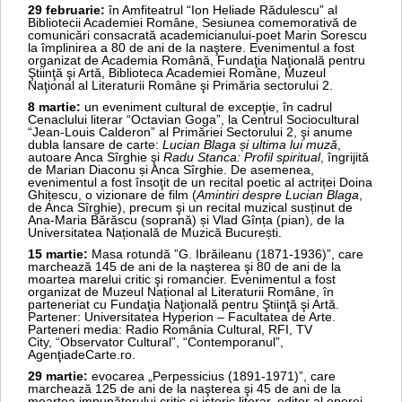
29 februarie:
în Amfiteatrul “Ion Heliade Rădulescu” al
Bibliotecii Academiei Române, Sesiunea comemorativă de
comunicări consacrată academicianului-poet Marin Sorescu
la împlinirea a 80 de ani de la naştere. Evenimentul a fost
organizat de Academia Română, Fundaţia Naţională pentru
Ştiinţă şi Artă, Biblioteca Academiei Române, Muzeul
Naţional al Literaturii Române şi Primăria sectorului 2.
8 martie:
un eveniment cultural de excepţie, în cadrul
Cenaclului literar “Octavian Goga”, la Centrul Sociocultural
“Jean-Louis Calderon” al Primăriei Sectorului 2, şi anume
dubla lansare de carte:
Lucian Blaga și ultima lui muză
,
autoare Anca Sîrghie şi
Radu Stanca: Profil spiritual
, îngrijită
de Marian Diaconu și Anca Sîrghie. De asemenea,
evenimentul a fost însoţit de un recital poetic al actriței Doina
Ghițescu, o vizionare de film (
Amintiri despre Lucian Blaga
,
de Anca Sîrghie), precum şi un recital muzical susținut de
Ana-Maria Bărăscu (soprană) și Vlad Gînța (pian), de la
Universitatea Națională de Muzică București.
15 martie:
Masa rotundă ”G. Ibrăileanu (1871-1936)”, care
marchează 145 de ani de la naşterea şi 80 de ani de la
moartea marelui critic şi romancier. Evenimentul a fost
organizat de Muzeul Național al Literaturii Române, în
parteneriat cu Fundaţia Naţională pentru Ştiinţă şi Artă.
Partener: Universitatea Hyperion – Facultatea de Arte.
Parteneri media: Radio România Cultural, RFI, TV
City, “Observator Cultural”, “Contemporanul”,
AgenţiadeCarte.ro.
29 martie:
evocarea „Perpessicius (1891-1971)”, care
marchează 125 de ani de la naşterea şi 45 de ani de la
moartea impunătorului critic şi istoric literar, editor al operei