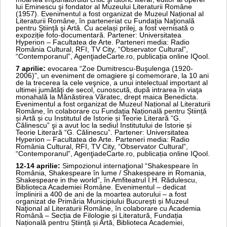
lui Eminescu şi fondator al Muzeului Literaturii Române
(1957). Evenimentul a fost organizat de Muzeul Național al
Literaturii Române, în parteneriat cu Fundaţia Naţională
pentru Ştiinţă şi Artă. Cu același prilej, a fost vernisată o
expoziție foto-documentară. Partener: Universitatea
Hyperion – Facultatea de Arte. Parteneri media: Radio
România Cultural, RFI, TV City, “Observator Cultural”,
“Contemporanul”, AgenţiadeCarte.ro, publicația online IQool.
7 aprilie:
evocarea “Zoe Dumitrescu-Buşulenga (1920-
2006)”, un eveniment de omagiere şi comemorare, la 10 ani
de la trecerea la cele veşnice, a unui intelectual important al
ultimei jumătăţi de secol, cunoscută, după intrarea în viaţa
monahală la Mănăstirea Văratec, drept maica Benedicta.
Evenimentul a fost organizat de Muzeul Național al Literaturii
Române, în colaborare cu Fundația Națională pentru Știință
și Artă și cu Institutul de Istorie și Teorie Literară “G.
Călinescu” şi a avut loc la sediul Institutului de Istorie și
Teorie Literară “G. Călinescu”. Partener: Universitatea
Hyperion – Facultatea de Arte. Parteneri media: Radio
România Cultural, RFI, TV City, “Observator Cultural”,
“Contemporanul”, AgenţiadeCarte.ro, publicația online IQool.
12-14 aprilie:
Simpozionul internaţional “Shakespeare în
România, Shakespeare în lume / Shakespeare in Romania,
Shakespeare in the world”, în Amfiteatrul I.H. Rădulescu,
Biblioteca Academiei Române. Evenimentul – dedicat
împlinirii a 400 de ani de la moartea autorului – a fost
organizat de Primăria Municipiului București și Muzeul
Naţional al Literaturii Române, în colaborare cu Academia
Română – Secția de Filologie și Literatură, Fundația
Națională pentru Știință și Artă, Biblioteca Academiei,