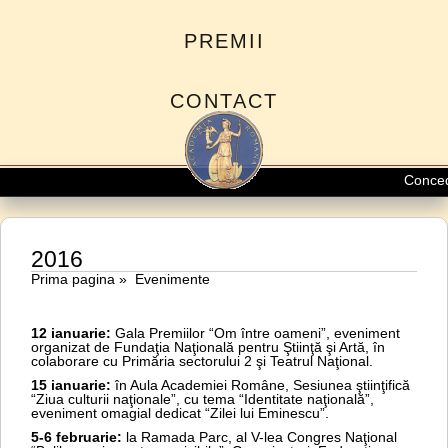
PREMII
CONTACT
Concediu 
2016
Prima pagina
»
Evenimente
12 ianuarie:
Gala Premiilor “Om între oameni”, eveniment
organizat de Fundaţia Naţională pentru Ştiinţă şi Artă, în
colaborare cu Primăria sectorului 2 şi Teatrul Naţional.
15 ianuarie:
în Aula Academiei Române, Sesiunea ştiinţifică
“Ziua culturii naţionale”, cu tema “Identitate naţională”,
eveniment omagial dedicat “Zilei lui Eminescu”.
5-6 februarie:
la Ramada Parc, al V-lea Congres Naţional