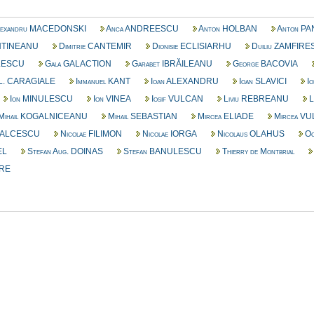
exandru MACEDONSKI
Anca ANDREESCU
Anton HOLBAN
Anton P
INTINEANU
Dimitrie CANTEMIR
Dionisie ECLISIARHU
Duiliu ZAMFIR
ILESCU
Gala GALACTION
Garabet IBRĂILEANU
George BACOVIA
 L. CARAGIALE
Immanuel KANT
Ioan ALEXANDRU
Ioan SLAVICI
Io
Ion MINULESCU
Ion VINEA
Iosif VULCAN
Liviu REBREANU
L
Mihail KOGALNICEANU
Mihail SEBASTIAN
Mircea ELIADE
Mircea V
 BALCESCU
Nicolae FILIMON
Nicolae IORGA
Nicolaus OLAHUS
Oc
EL
Stefan Aug. DOINAS
Stefan BANULESCU
Thierry de Montbrial
ARE