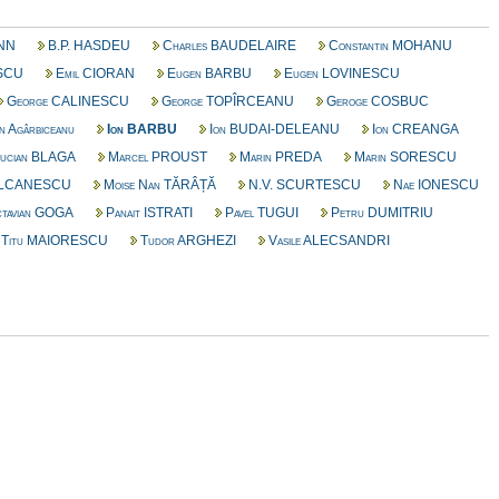
ANN
B.P. HASDEU
Charles BAUDELAIRE
Constantin MOHANU
ESCU
Emil CIORAN
Eugen BARBU
Eugen LOVINESCU
George CALINESCU
George TOPÎRCEANU
Geroge COSBUC
n Agârbiceanu
Ion BARBU
Ion BUDAI-DELEANU
Ion CREANGA
ucian BLAGA
Marcel PROUST
Marin PREDA
Marin SORESCU
ULCANESCU
Moise Nan TĂRÂȚĂ
N.V. SCURTESCU
Nae IONESCU
tavian GOGA
Panait ISTRATI
Pavel TUGUI
Petru DUMITRIU
Titu MAIORESCU
Tudor ARGHEZI
Vasile ALECSANDRI