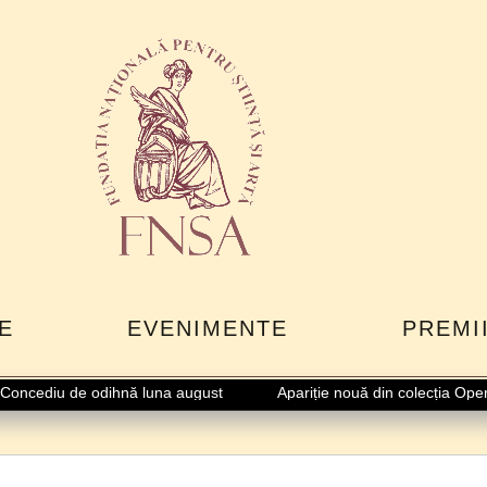
E
EVENIMENTE
PREMI
cediu de odihnă luna august
Apariție nouă din colecția Opere F