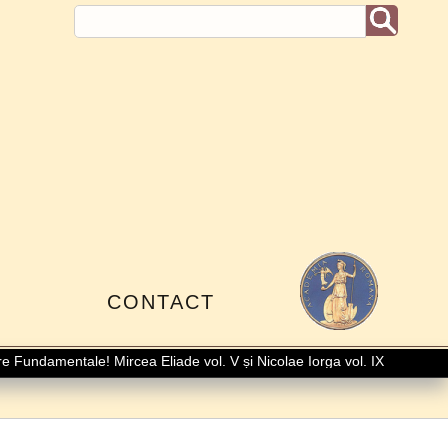
I
CONTACT
undamentale! Mircea Eliade vol. V și Nicolae Iorga vol. IX