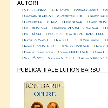
AUTORI
A. E. BACONSKY
A.D. Xenopol
Alexanda Ciocarlie
Al
Constantin NEGRUZZI
Constantin STERE
Dimitrie BOL
Eugen SIMION
FNSA
Fănuș NEAGU
Gabriel MIHA
Gib. I. MIHAESCU
Hortensia PAPADAT - BENGESCU
I.
Ion D. SÎRBU
Ion GHICA
Ion HELIADE RADULESCU
Mateiu CARAGIALE
Max BLECHER
Mihai Eminescu
Natalia TRANDAFIRESCU
Nichita STANESCU
Nicolae
Pompiliu Constantinescu
Serban CIOCULESCU
Sorin TIT
Vasile PÂRVAN
Vladimir STREINU
William SHAKESPE
PUBLICATII ALE LUI ION BARBU