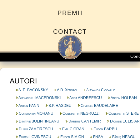
PREMII
CONTACT
Concedi
AUTORI
A. E. BACONSKY
A.D. Xenopol
Alexanda Ciocarlie
Alexandru MACEDONSKI
Anca ANDREESCU
Anton HOLBAN
Anton PANN
B.P. HASDEU
Charles BAUDELAIRE
Constantin MOHANU
Constantin NEGRUZZI
Constantin STERE
Dimitrie BOLINTINEANU
Dimitrie CANTEMIR
Dionisie ECLISIA
Duiliu ZAMFIRESCU
Emil CIORAN
Eugen BARBU
Eugen LOVINESCU
Eugen SIMION
FNSA
Fănuș NEAGU