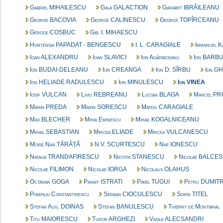
Gabriel MIHAILESCU
Gala GALACTION
Garabet IBRĂILEANU
George BACOVIA
George CALINESCU
George TOPÎRCEANU
Geroge COSBUC
Gib. I. MIHAESCU
Hortensia PAPADAT - BENGESCU
I. L. CARAGIALE
Immanuel 
Ioan ALEXANDRU
Ioan SLAVICI
Ion Agârbiceanu
Ion BARB
Ion BUDAI-DELEANU
Ion CREANGA
Ion D. SÎRBU
Ion G
Ion HELIADE RADULESCU
Ion MINULESCU
Ion VINEA
Iosif VULCAN
Liviu REBREANU
Lucian BLAGA
Marcel P
Marin PREDA
Marin SORESCU
Mateiu CARAGIALE
Max BLECHER
Mihai Eminescu
Mihail KOGALNICEANU
Mihail SEBASTIAN
Mircea ELIADE
Mircea VULCANESCU
Moise Nan TĂRÂȚĂ
N.V. SCURTESCU
Nae IONESCU
Natalia TRANDAFIRESCU
Nichita STANESCU
Nicolae BALCE
Nicolae FILIMON
Nicolae IORGA
Nicolaus OLAHUS
Octavian GOGA
Panait ISTRATI
Pavel TUGUI
Petru DUMIT
Pompiliu Constantinescu
Serban CIOCULESCU
Sorin TITEL
Stefan Aug. DOINAS
Stefan BANULESCU
Thierry de Montbrial
Titu MAIORESCU
Tudor ARGHEZI
Vasile ALECSANDRI